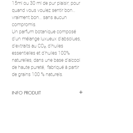
15ml ou 30 ml de pur plaisir; pour
quand vous voulez sentir bon…
vraiment bon… sans aucun
compromis.
Un parfum botanique composé
d’un mélange luxueux d’absolues,
d’extraits au CO₂, d’huiles
essentielles et d’huiles 100%
naturelles, dans une base d’alcool
de haute pureté, fabriqué à partir
de grains 100 % naturels.
INFO PRODUIT
Parfum botanique 100 % naturel, 15 ml ou
UTILISATION ET SOIN
30 ml de pur bonheur qui fond sur la peau,
sent divinement bon et rehausse
MODE D’EMPLOI :
instantanément l’humeur.
INGRÉDIENTS CLÉS
Appliquez le parfum sur une peau propre et
Just Me
est une signature émotionnelle :
hydratée, idéalement après la douche.
douce en surface, puissante au cœur. C’est