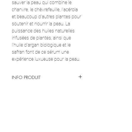
sauver la peau qui combine le
chanvre, le chèvrefeuille, l'acérola
et beaucoup d'autres plantes pour
soutenir et nourrir la peau. La
puissance des huiles naturelles
infusées de plantes, ainsi que
l'huile d'argan biologique et le
safran font de ce sérum une
expérience luxueuse pour la peau.
INFO PRODUIT
Le kumkumadi, l'huile d'argan, la centella
BENEFITS
asiatica et le safran rouge ne sont que
quelques-uns des ingrédients clés de ce
L'huile de Kumkumadi / vise à éclaircir le
sérum de nuit réparateur. Pour une peau
UTILISATION ET SOINS
teint, à atténuer les différents signes de
éclatante et lumineuse, une goutte de ce
vieillissement comme les rides, les fines
super sérum suffit.
MODE D'EMPLOI :
Après le nettoyage et la
lignes, les cernes, les taches, les boutons,
INGRÉDIENTS CLÉS
tonification, massez la peau humide tous les
les imperfections et à aider efficacement
soirs et laissez le sérum agir toute la nuit
l'hyperpigmentation, en donnant à la peau